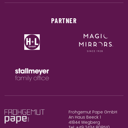
PARTNER
Frohgemut Pape GmbH
An Haus Beeck 1
41844 Wegberg
Tel: +49 2434 808510