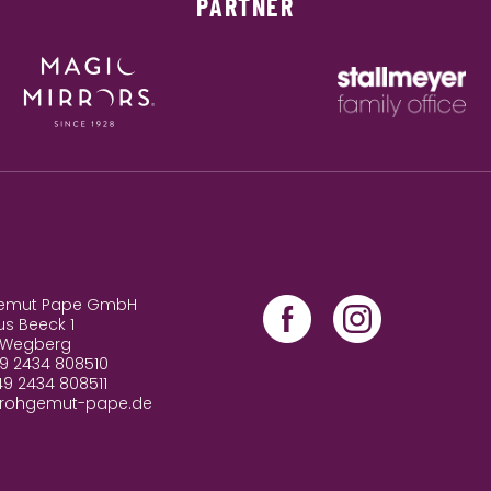
PARTNER
emut Pape GmbH
us Beeck 1
 Wegberg
49 2434 808510
49 2434 808511
frohgemut-pape.de