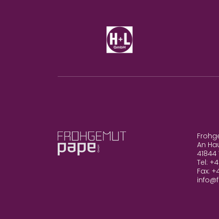
Frohg
An Ha
41844
Tel: +
Fax: +
info@